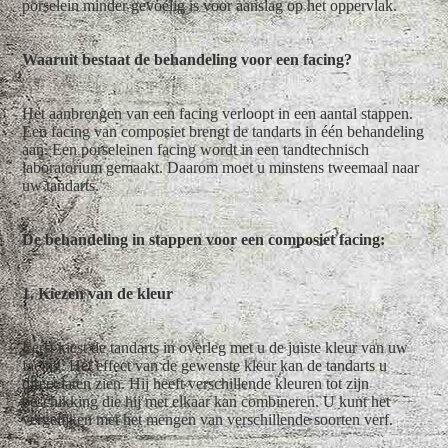
porselein minder gevoelig is voor aanslag op het oppervlak.
Waaruit bestaat de behandeling voor een facing?
Het aanbrengen van een facing verloopt in een aantal stappen.
Een facing van composiet brengt de tandarts in één behandeling
aan. Een porseleinen facing wordt in een tandtechnisch
laboratorium gemaakt. Daarom moet u minstens tweemaal naar
uw tandarts.
De behandeling in stappen voor een composiet facing:
1. Kiezen van de kleur
Eerst kiest de tandarts in overleg met u de juiste kleur van uw
facing. Het effect van de gewenste kleur kan de tandarts u
direct laten zien. Hij heeft verschillende kleuren tot zijn
beschikking die hij met elkaar kan combineren. U kunt het
vergelijken met het mengen van verschillende soorten verf.