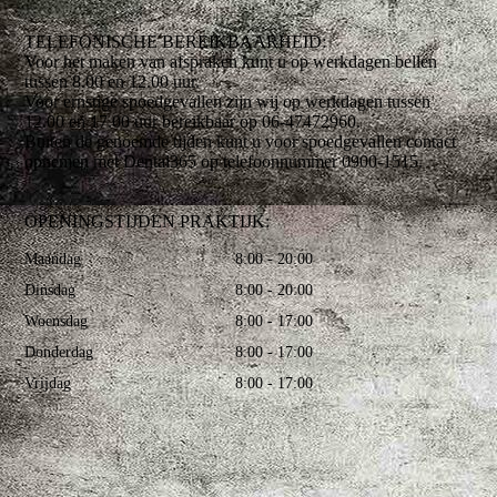
TELEFONISCHE BEREIKBAARHEID:
Voor het maken van afspraken kunt u op werkdagen bellen
tussen 8.00 en 12.00 uur.
Voor ernstige spoedgevallen zijn wij op werkdagen tussen
12.00 en 17.00 uur bereikbaar op 06-47472960.
Buiten de genoemde tijden kunt u voor spoedgevallen contact
opnemen met Dental365 op telefoonnummer 0900-1515.
OPENINGSTIJDEN PRAKTIJK:
Maandag
8:00 - 20:00
Dinsdag
8:00 - 20:00
Woensdag
8:00 - 17:00
Donderdag
8:00 - 17:00
Vrijdag
8:00 - 17:00