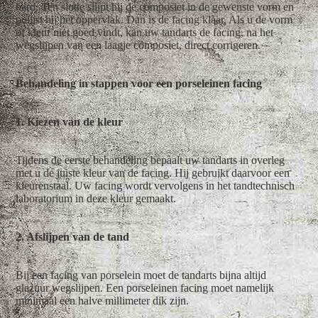
hard. Ten slotte slijpt hij de composiet in de gewenste vorm en
polijst hij het oppervlak. Dan is de facing klaar. Als u de vorm
of kleur niet goed vindt, kan uw tandarts de facing, na het
wegslijpen van een laagje composiet, direct corrigeren.
Behandeling in stappen voor een porseleinen facing
1. Kiezen van de kleur
Tijdens de eerste behandeling bepaalt uw tandarts in overleg
met u de juiste kleur van de facing. Hij gebruikt daarvoor een
kleurenstaal. Uw facing wordt vervolgens in het tandtechnisch
laboratorium in deze kleur gemaakt.
2. Afslijpen van de tand
Bij een facing van porselein moet de tandarts bijna altijd
glazuur wegslijpen. Een porseleinen facing moet namelijk
minimaal een halve millimeter dik zijn.