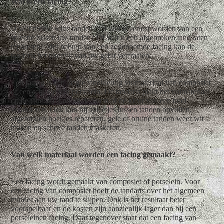
Wat is een facing?
U wilt mooie witte tanden? Of wilt u verlost worden van een
spleetje tussen uw tanden? Of wilt u een afgebroken tand laten
repareren? Met behulp van een zogenoemde facing kan de
tandarts het uiterlijk van uw gebit verfraaien.
Een facing is een laagje tandkleurig vulmateriaal van composiet
of een schildje van porselein. De tandarts plakt het vulmateriaal
op de tand. Zo kan hij de vorm of de kleur van een tand
veranderen. Ook kan hij spleetjes tussen tanden opvullen,
afgebroken hoekjes repareren, gele of bruine tanden weer wit
maken en scheve tanden maskeren.
Van welk materiaal worden een facing gemaakt?
Een facing wordt gemaakt van composiet of porselein. Voor
een facing van composiet hoeft de tandarts over het algemeen
minder aan uw tand te slijpen. Ook is het resultaat beter
voorspelbaar en de kosten zijn aanzienlijk lager dan bij een
porseleinen facing. Daar tegenover staat dat een facing van