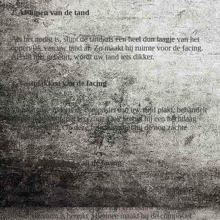
2. Afslijpen van de tand
Als het nodig is, slijpt de tandarts een heel dun laagje van het
oppervlak van uw tand af. Zo maakt hij ruimte voor de facing.
Als dit niet gebeurt, wordt uw tand iets dikker.
3. Vastplakken van de facing
Voordat uw tandarts de composiet aan uw tand plakt, behandelt
hij uw tand voor met een zuur. Ook brengt hij een hechtlaag
aan op uw tand. Op deze laag bevestigt hij de nog zachte
composiet.
4. In vorm brengen van de facing
Nadat uw tandarts de composiet op uw tand heeft geplakt,
boetseert hij het vulmateriaal eerst globaal in de juiste vorm. De
tandarts beschijnt de composiet met een blauw licht als de
gewenste vorm is bereikt. Hiermee maakt hij de composiet