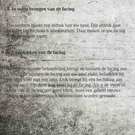
3. In vorm brengen van de facing
Uw tandarts maakt een afdruk van uw tand. Die afdruk gaat
naar het tandtechnisch laboratorium. Daar maken ze uw facing
in de gewenste vorm.
4. Vastplakken van de facing
Tijdens de tweede behandeling brengt de tandarts de facing aan.
Voordat de tandarts de facing aan uw tand plakt, behandelt hij
uw tand voor met een zuur. Ook brengt hij een hechtlaag aan
op uw tand. Op deze laag plakt hij de facing. Als u de vorm of
kleur van de facing niet goed vindt, moet een geheel nieuwe
facing in het tandtechnisch laboratorium worden gemaakt.